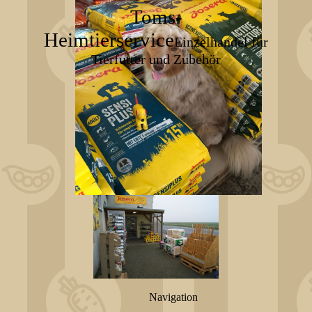
Toms-
Heimtierservice
Einzelhandel für
Tierfutter und Zubehör
Navigation