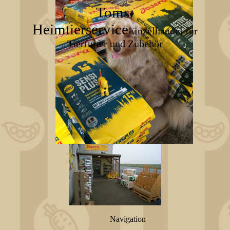
Toms-
Heimtierservice
Einzelhandel für
Tierfutter und Zubehör
Navigation